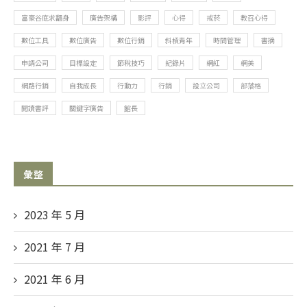
富豪谷底求翻身
廣告架構
影評
心得
戒菸
教召心得
數位工具
數位廣告
數位行銷
斜槓青年
時間管理
書摘
申請公司
目標設定
節稅技巧
紀錄片
網紅
網美
網路行銷
自我成長
行動力
行銷
設立公司
部落格
閱讀書評
關鍵字廣告
館長
彙整
2023 年 5
月
2021 年 7
月
2021 年 6
月