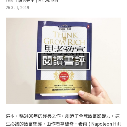
作者
上班族先生│Mr. Worker
26 3 月, 2019
這本，暢銷80年的經典之作，創造了全球致富影響力，這
生必讀的致富聖經，由作者
拿破崙・希爾 ( Napoleon Hill