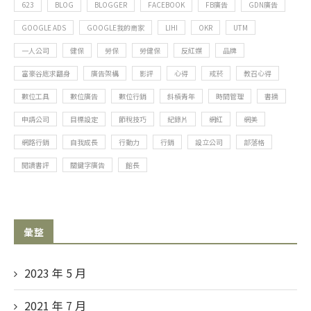
623
BLOG
BLOGGER
FACEBOOK
FB廣告
GDN廣告
GOOGLE ADS
GOOGLE我的商家
LIHI
OKR
UTM
一人公司
健保
勞保
勞健保
反紅媒
品牌
富豪谷底求翻身
廣告架構
影評
心得
戒菸
教召心得
數位工具
數位廣告
數位行銷
斜槓青年
時間管理
書摘
申請公司
目標設定
節稅技巧
紀錄片
網紅
網美
網路行銷
自我成長
行動力
行銷
設立公司
部落格
閱讀書評
關鍵字廣告
館長
彙整
2023 年 5
月
2021 年 7
月