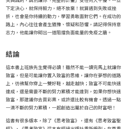
下定決心，就保持毅力，絕不放棄！就算遇到失敗或挫
折，也會是你持續的動力，學習勇敢面對它們。在成功的
路上，內心往往會產生猶豫、懷疑和恐懼，請記得保持意
志力，他能讓你砌出一道阻擋負面能量的免疫之牆。
結論
這本書上班族先生覺得必讀！雖然不能一讀完馬上就讓你
致富，但是可能讓你置入致富的思維，讓你在夢想的道路
上，彷彿幫你穿上一雙好鞋，越走越快；致富不可能快速
達成，還是需要不斷的努力累積才能達到，如果你想快速
致富，那建議你去買彩票，或許還比較有機會。透過一點
一滴不斷的努力累積，一起創造出屬於自己的財富吧！
這書有很多版本，除了《思考致富》，還有《思考致富聖
經》，《思考致富》這本有經過出版社重新編列，在尊重