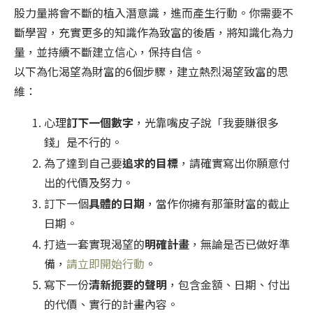
股力量將會不斷的植入潛意識，進而產生行動。你需要不
斷學習，充實更多的知識作為致富的後盾，將知識化為力
量，並持續不斷建立信心，保持自信。
以下為化渴望為財富的6個步驟，建立熱烈渴望致富的思
維：
心理
訂下一個數字
，光靠嘴皮子說「我要賺很多
錢」是不行的。
為了達到自己要
追求的目標
，請確實寫出你願意付
出的代價及努力。
訂下一個
具體的日期
，當作你擁有那筆財富的截止
日期。
打造一套實現渴望的
明確計畫
，無論是否已做好準
備，
請立即開始行動
。
寫下一份
清新扼要的聲明
，包含金額、日期、付出
的代價、實行的計畫內容。