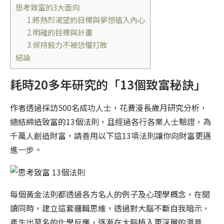
思考致富的3大面向
1.將熱烈渴望的目標與夢想植入內心
2.明確的目標與計畫
3.保持毅力不被恐懼打敗
結論
耗時20多年研究的「13個致富秘訣」
作者透過採訪500名成功人士，花費漫長歲月研究分析，
總結締造致富的13個法則，且經過各行各業人士驗證，為
千萬人創造財富，請善用以下這13項法則讓你向財富更邁
進一步。
每個黃金法則都透過各方名人的例子及心理學概念，在閱
讀同時，建立這套邏輯思維，透過對大腦不斷自我暗示，
產生出莫名的化學反應，逐漸在大腦植入更深層的潛意