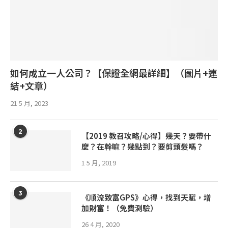
如何成立一人公司？【保證全網最詳細】（圖片+連
結+文章）
21 5 月, 2023
2
【2019 教召攻略/心得】幾天？要帶什
麼？在幹嘛？幾點到？要剪頭髮嗎？
1 5 月, 2019
3
《順流致富GPS》心得，找到天賦，增
加財富！（免費測驗）
26 4 月, 2020