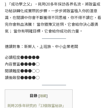
)
「成功學之父」，耗時20多年採訪各界名流，將致富成
功秘訣轉化成實際的步驟，一步步將致富植入你的潛意
識，在閱讀中你會不斷獲得不同思維，你不得不讀它，看
完你會熱血沸騰！ 當你猶豫又迷惘，它會給你決心跟勇
氣； 當你有明確目標，它會給你成功的力量。
適讀對象：新鮮人、上班族、中小企業老闆
必讀程度●●●●●
內容豐富●●●●○
閱讀難度●●●○○
讀後啟發●●●●○
目錄
[
隱藏
]
耗時20多年研究的「13個致富秘訣」