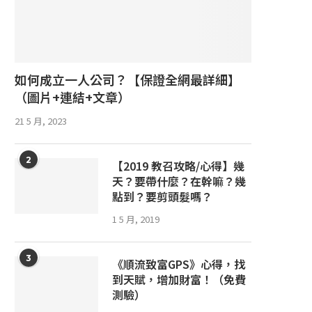
如何成立一人公司？【保證全網最詳細】
（圖片+連結+文章）
21 5 月, 2023
2
【2019 教召攻略/心得】幾
天？要帶什麼？在幹嘛？幾
點到？要剪頭髮嗎？
1 5 月, 2019
3
《順流致富GPS》心得，找
到天賦，增加財富！（免費
測驗）