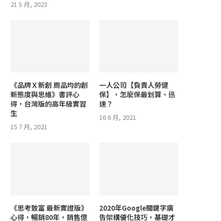
21 5 月, 2023
《品牌Ｘ新創 周品均的創
一人公司【負責人勞健
新態度與思維》書評心
保】，怎麼保最划算、迅
得，台灣版的高年級實習
速？
生
16 6 月, 2021
15 7 月, 2021
《思考致富 最新實證版》
2020年Google關鍵字廣
心得，暢銷80年，銷售億
告架構優化技巧，基礎才