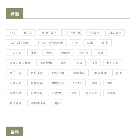
標籤
623
BLOG
BLOGGER
FACEBOOK
FB廣告
GDN廣告
GOOGLE ADS
GOOGLE我的商家
LIHI
OKR
UTM
一人公司
健保
勞保
勞健保
反紅媒
品牌
富豪谷底求翻身
廣告架構
影評
心得
戒菸
教召心得
數位工具
數位廣告
數位行銷
斜槓青年
時間管理
書摘
申請公司
目標設定
節稅技巧
紀錄片
網紅
網美
網路行銷
自我成長
行動力
行銷
設立公司
部落格
閱讀書評
關鍵字廣告
館長
彙整