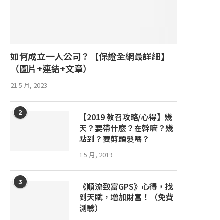
如何成立一人公司？【保證全網最詳細】
（圖片+連結+文章）
21 5 月, 2023
2
【2019 教召攻略/心得】幾
天？要帶什麼？在幹嘛？幾
點到？要剪頭髮嗎？
1 5 月, 2019
3
《順流致富GPS》心得，找
到天賦，增加財富！（免費
測驗）