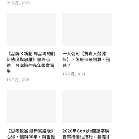
21 5 月, 2023
《品牌Ｘ新創 周品均的創
一人公司【負責人勞健
新態度與思維》書評心
保】，怎麼保最划算、迅
得，台灣版的高年級實習
速？
生
16 6 月, 2021
15 7 月, 2021
《思考致富 最新實證版》
2020年Google關鍵字廣
心得，暢銷80年，銷售億
告架構優化技巧，基礎才