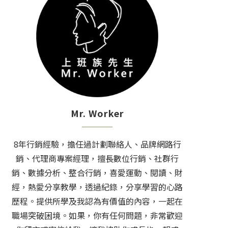
Mr. Worker
8年行銷經驗，擔任過計劃聯絡人、品牌網路行
銷、代理商專案經理，擅長數位行銷、社群行
銷、數據分析、整合行銷，喜愛運動、閱讀、財
經，熱愛分享教學，透過紀錄，分享學習的心路
歷程。提供所學及我認為有價值的內容，一起在
職場突破困境。如果，你有任何問題，非常歡迎