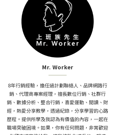
Mr. Worker
8年行銷經驗，擔任過計劃聯絡人、品牌網路行
銷、代理商專案經理，擅長數位行銷、社群行
銷、數據分析、整合行銷，喜愛運動、閱讀、財
經，熱愛分享教學，透過紀錄，分享學習的心路
歷程。提供所學及我認為有價值的內容，一起在
職場突破困境。如果，你有任何問題，非常歡迎