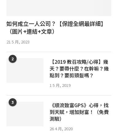
如何成立一人公司？【保證全網最詳細】
（圖片+連結+文章）
21 5 月, 2023
2
【2019 教召攻略/心得】幾
天？要帶什麼？在幹嘛？幾
點到？要剪頭髮嗎？
1 5 月, 2019
3
《順流致富GPS》心得，找
到天賦，增加財富！（免費
測驗）
26 4 月, 2020