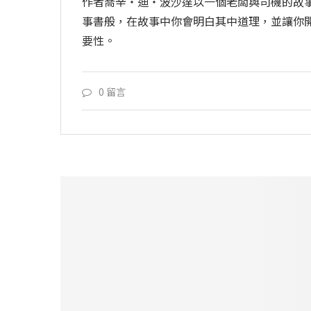
作者喬辛・迪・波沙達以一個老闆與司機的故
事書般，在故事中你會明白其中道理，並讓你
要性。
0 留言