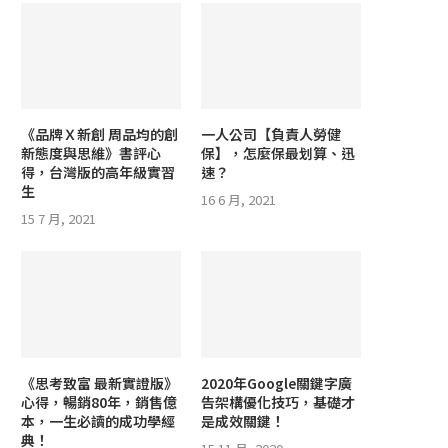
《品牌Ｘ新創 周品均的創
一人公司【負責人勞健
新態度與思維》書評心
保】，怎麼保最划算、迅
得，台灣版的高年級實習
速？
生
16 6 月, 2021
15 7 月, 2021
《思考致富 最新實證版》
2020年Google關鍵字廣
心得，暢銷80年，銷售億
告架構優化技巧，基礎才
本，一生必讀的成功學經
是成效關鍵！
典！