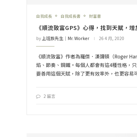
自我成長
自我成長書
財富書
《順流致富GPS》心得，找到天賦，
by
上班族先生│Mr. Worker
26 4 月, 2020
《順流致富》作者為羅傑．漢彌頓（Roger H
焰、節奏、鋼鐵。每個人都會有這4種性格，
要善用這個天賦，除了更有效率外，也更容易
2 留言