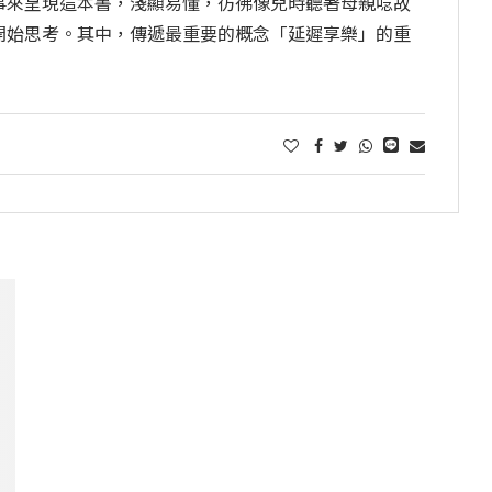
事來呈現這本書，淺顯易懂，彷彿像兒時聽著母親唸故
開始思考。其中，傳遞最重要的概念「延遲享樂」的重