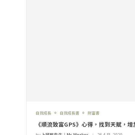
自我成長
自我成長書
財富書
《順流致富GPS》心得，找到天賦，
by
上班族先生│Mr. Worker
26 4 月, 2020