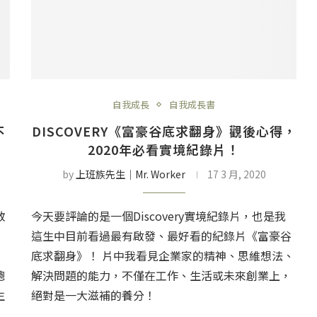
自我成長
自我成長書
不
DISCOVERY《富豪谷底求翻身》觀後心得，
2020年必看實境紀錄片！
by
上班族先生│Mr. Worker
17 3 月, 2020
教
今天要評論的是一個Discovery實境紀錄片，也是我
這生中目前看過最有啟發、最好看的紀錄片《富豪谷
底求翻身》！ 片中我看見企業家的精神、思維想法、
聰
解決問題的能力，不僅在工作、生活或未來創業上，
生
絕對是一大滋補的養分！