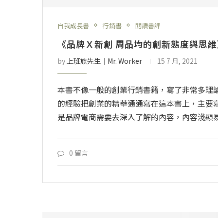
自我成長書
行銷書
閱讀書評
《品牌Ｘ新創 周品均的創新態度與思
by
上班族先生│Mr. Worker
15 7 月, 2021
本書不像一般的創業行銷書籍，寫了非常多理
的經驗把創業的精華通通寫在這本書上，主要
是品牌電商需要去深入了解的內容，內容淺顯
0 留言