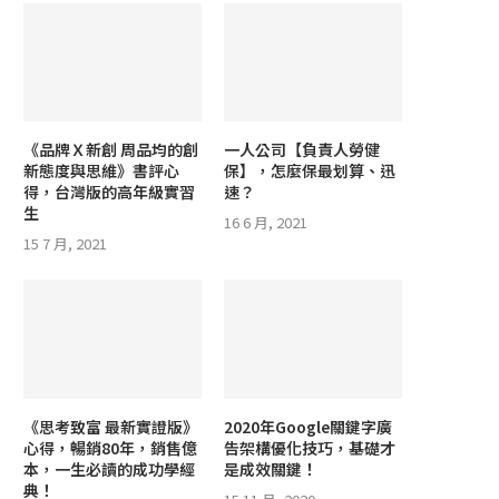
《品牌Ｘ新創 周品均的創
一人公司【負責人勞健
新態度與思維》書評心
保】，怎麼保最划算、迅
得，台灣版的高年級實習
速？
生
16 6 月, 2021
15 7 月, 2021
《思考致富 最新實證版》
2020年Google關鍵字廣
心得，暢銷80年，銷售億
告架構優化技巧，基礎才
本，一生必讀的成功學經
是成效關鍵！
典！