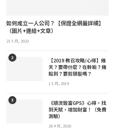
如何成立一人公司？【保證全網最詳細】
（圖片+連結+文章）
21 5 月, 2023
2
【2019 教召攻略/心得】幾
天？要帶什麼？在幹嘛？幾
點到？要剪頭髮嗎？
1 5 月, 2019
3
《順流致富GPS》心得，找
到天賦，增加財富！（免費
測驗）
26 4 月, 2020