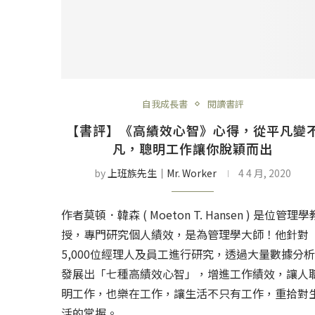
自我成長書
閱讀書評
【書評】《高績效心智》心得，從平凡變
凡，聰明工作讓你脫穎而出
by
上班族先生│Mr. Worker
4 4 月, 2020
作者莫頓．韓森 ( Moeton T. Hansen ) 是位管理學
授，專門研究個人績效，是為管理學大師！他針對
5,000位經理人及員工進行研究，透過大量數據分析
發展出「七種高績效心智」，增進工作績效，讓人
明工作，也樂在工作，讓生活不只有工作，重拾對
活的掌握。