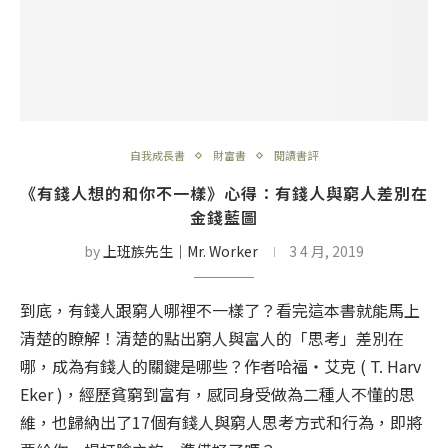
自我成長書
財富書
閱讀書評
《有錢人想的和你不一樣》心得：有錢人與窮人差別在
金錢藍圖
by
上班族先生│Mr. Worker
3 4 月, 2019
到底，有錢人跟窮人哪裡不一樣了？看完這本書就能馬上
清楚的瞭解！清楚的點出窮人與富人的「思考」差別在
哪，成為有錢人的關鍵是哪些？作者哈福・艾克 ( T. Harv
Eker )，經歷貧窮到富有，感同身受做為二種人不懂的思
維，也歸納出了17個有錢人與窮人思考方式和行為，即將