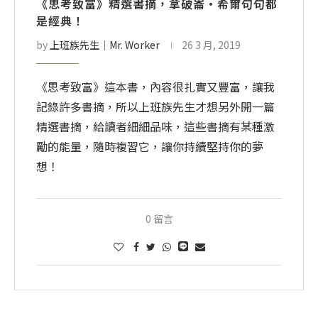
《思考致富》精選書摘，拿破崙・希爾句句都
是經典！
by
上班族先生│Mr. Worker
26 3 月, 2019
《思考致富》這本書，內容很扎實又豐富，讓我
記錄許多書摘，所以上班族先生才想另外開一篇
精選書摘，給讀者細細品味，這些書摘有某種激
勵的能量，隨時複習它，讓你持續堅持你的夢
想！
0 留言