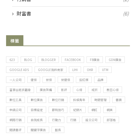
財富書
(6)
標籤
623
BLOG
BLOGGER
FACEBOOK
FB廣告
GDN廣告
GOOGLE ADS
GOOGLE我的商家
LIHI
OKR
UTM
一人公司
健保
勞保
勞健保
反紅媒
品牌
富豪谷底求翻身
廣告架構
影評
心得
戒菸
教召心得
數位工具
數位廣告
數位行銷
斜槓青年
時間管理
書摘
申請公司
目標設定
節稅技巧
紀錄片
網紅
網美
網路行銷
自我成長
行動力
行銷
設立公司
部落格
閱讀書評
關鍵字廣告
館長