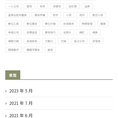
一人公司
健保
勞保
勞健保
反紅媒
品牌
富豪谷底求翻身
廣告架構
影評
心得
戒菸
教召心得
數位工具
數位廣告
數位行銷
斜槓青年
時間管理
書摘
申請公司
目標設定
節稅技巧
紀錄片
網紅
網美
網路行銷
自我成長
行動力
行銷
設立公司
部落格
閱讀書評
關鍵字廣告
館長
彙整
2023 年 5
月
2021 年 7
月
2021 年 6
月