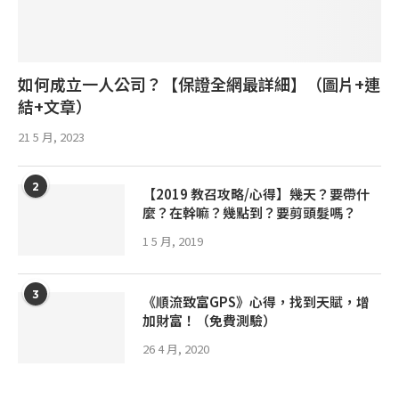
如何成立一人公司？【保證全網最詳細】（圖片+連
結+文章）
21 5 月, 2023
2
【2019 教召攻略/心得】幾天？要帶什
麼？在幹嘛？幾點到？要剪頭髮嗎？
1 5 月, 2019
3
《順流致富GPS》心得，找到天賦，增
加財富！（免費測驗）
26 4 月, 2020