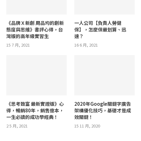
《品牌Ｘ新創 周品均的創新
一人公司【負責人勞健
態度與思維》書評心得，台
保】，怎麼保最划算、迅
灣版的高年級實習生
速？
15 7 月, 2021
16 6 月, 2021
《思考致富 最新實證版》心
2020年Google關鍵字廣告
得，暢銷80年，銷售億本，
架構優化技巧，基礎才是成
一生必讀的成功學經典！
效關鍵！
2 5 月, 2021
15 11 月, 2020