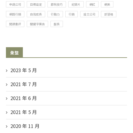
申請公司
目標設定
節稅技巧
紀錄片
網紅
網美
網路行銷
自我成長
行動力
行銷
設立公司
部落格
閱讀書評
關鍵字廣告
館長
彙整
2023 年 5
月
2021 年 7
月
2021 年 6
月
2021 年 5
月
2020 年 11
月