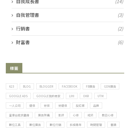
自我成長書
(14)
自我管理書
(3)
行銷書
(2)
財富書
(6)
標籤
623
BLOG
BLOGGER
FACEBOOK
FB廣告
GDN廣告
GOOGLE ADS
GOOGLE我的商家
LIHI
OKR
UTM
一人公司
健保
勞保
勞健保
反紅媒
品牌
富豪谷底求翻身
廣告架構
影評
心得
戒菸
教召心得
數位工具
數位廣告
數位行銷
斜槓青年
時間管理
書摘