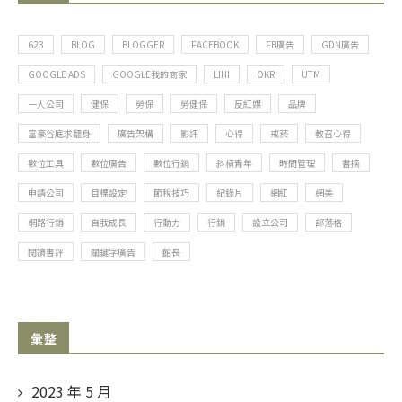
623
BLOG
BLOGGER
FACEBOOK
FB廣告
GDN廣告
GOOGLE ADS
GOOGLE我的商家
LIHI
OKR
UTM
一人公司
健保
勞保
勞健保
反紅媒
品牌
富豪谷底求翻身
廣告架構
影評
心得
戒菸
教召心得
數位工具
數位廣告
數位行銷
斜槓青年
時間管理
書摘
申請公司
目標設定
節稅技巧
紀錄片
網紅
網美
網路行銷
自我成長
行動力
行銷
設立公司
部落格
閱讀書評
關鍵字廣告
館長
彙整
2023 年 5 月