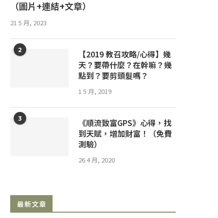
（圖片+連結+文章）
21 5 月, 2023
2
【2019 教召攻略/心得】幾
天？要帶什麼？在幹嘛？幾
點到？要剪頭髮嗎？
1 5 月, 2019
3
《順流致富GPS》心得，找
到天賦，增加財富！（免費
測驗）
26 4 月, 2020
最新文章