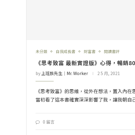
未分類
自我成長書
財富書
閱讀書評
《思考致富 最新實證版》心得，暢銷8
by
上班族先生│Mr. Worker
2 5 月, 2021
《思考致富》的思維，從外在想法，置入內在
當初看了這本書確實深深影響了我，讓我朝自
0 留言