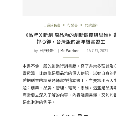
自我成長書
行銷書
閱讀書評
《品牌Ｘ新創 周品均的創新態度與思維》
評心得，台灣版的高年級實習生
by
上班族先生│Mr. Worker
15 7 月, 2021
本書不像一般的創業行銷書籍，寫了非常多理論及
靈雞湯，比較像是周品均的個人傳記，以她自身的
驗把創業的精華通通寫在這本書上，主要寫出五大
題：創業、品牌、管理、電商、思維，這些是品牌
商需要去深入了解的內容，內容淺顯易懂，又句句
是血淋淋的例子。