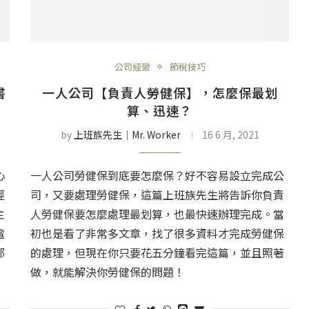
公司經營
節稅技巧
書
一人公司【負責人勞健保】，怎麼保最划
算、迅速？
by
上班族先生│Mr. Worker
16 6 月, 2021
心
一人公司勞健保到底要怎麼保？好不容易設立完成公
經
司，又要處理勞健保，這篇上班族先生將告訴你負責
主
人勞健保要怎麼處理最划算，也最快速辦理完成。當
電
初也是看了非常多文章，找了很多資料才完成勞健保
都
的處理，但現在你只要花五分鐘看完這篇，並且照著
做，就能解決你勞健保的問題！