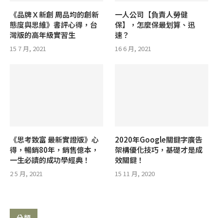
《品牌Ｘ新創 周品均的創新
一人公司【負責人勞健
態度與思維》書評心得，台
保】，怎麼保最划算、迅
灣版的高年級實習生
速？
15 7 月, 2021
16 6 月, 2021
《思考致富 最新實證版》心
2020年Google關鍵字廣告
得，暢銷80年，銷售億本，
架構優化技巧，基礎才是成
一生必讀的成功學經典！
效關鍵！
2 5 月, 2021
15 11 月, 2020
分類