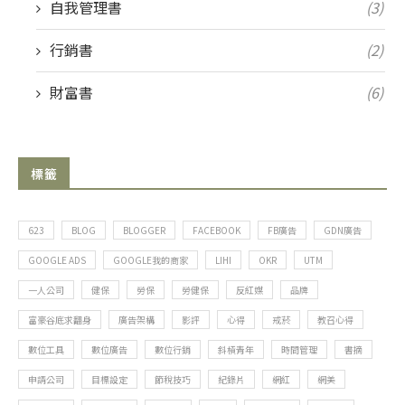
自我管理書
(3)
行銷書
(2)
財富書
(6)
標籤
623
BLOG
BLOGGER
FACEBOOK
FB廣告
GDN廣告
GOOGLE ADS
GOOGLE我的商家
LIHI
OKR
UTM
一人公司
健保
勞保
勞健保
反紅媒
品牌
富豪谷底求翻身
廣告架構
影評
心得
戒菸
教召心得
數位工具
數位廣告
數位行銷
斜槓青年
時間管理
書摘
申請公司
目標設定
節稅技巧
紀錄片
網紅
網美