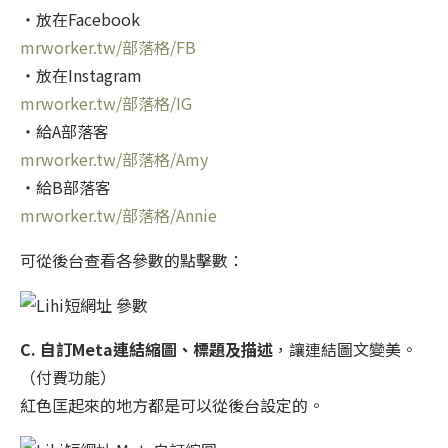
・放在Facebook
mrworker.tw/部落格/FB
・放在Instagram
mrworker.tw/部落格/IG
・給A部落客
mrworker.tw/部落格/Amy
・給B部落客
mrworker.tw/部落格/Annie
可從後台查看各參數的點擊數：
C. 自訂Meta連結縮圖、標題及描述
，讓連結圖文變美。
（付費功能）
紅色匡起來的地方都是可以從後台設定的。