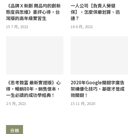
《品牌Ｘ新創 周品均的創新
一人公司【負責人勞健
態度與思維》書評心得，台
保】，怎麼保最划算、迅
灣版的高年級實習生
速？
15 7 月, 2021
16 6 月, 2021
《思考致富 最新實證版》心
2020年Google關鍵字廣告
得，暢銷80年，銷售億本，
架構優化技巧，基礎才是成
一生必讀的成功學經典！
效關鍵！
2 5 月, 2021
15 11 月, 2020
分類