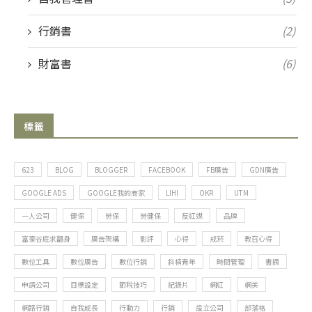
行銷書
(2)
財富書
(6)
標籤
623
BLOG
BLOGGER
FACEBOOK
FB廣告
GDN廣告
GOOGLE ADS
GOOGLE我的商家
LIHI
OKR
UTM
一人公司
健保
勞保
勞健保
反紅媒
品牌
富豪谷底求翻身
廣告架構
影評
心得
戒菸
教召心得
數位工具
數位廣告
數位行銷
斜槓青年
時間管理
書摘
申請公司
目標設定
節稅技巧
紀錄片
網紅
網美
網路行銷
自我成長
行動力
行銷
設立公司
部落格