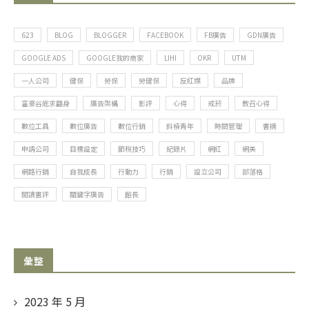
623
BLOG
BLOGGER
FACEBOOK
FB廣告
GDN廣告
GOOGLE ADS
GOOGLE我的商家
LIHI
OKR
UTM
一人公司
健保
勞保
勞健保
反紅媒
品牌
富豪谷底求翻身
廣告架構
影評
心得
戒菸
教召心得
數位工具
數位廣告
數位行銷
斜槓青年
時間管理
書摘
申請公司
目標設定
節稅技巧
紀錄片
網紅
網美
網路行銷
自我成長
行動力
行銷
設立公司
部落格
閱讀書評
關鍵字廣告
館長
彙整
2023 年 5 月