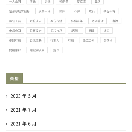
一人公司
健保
勞保
勞健保
反紅媒
品牌
富豪谷底求翻身
廣告架構
影評
心得
戒菸
教召心得
數位工具
數位廣告
數位行銷
斜槓青年
時間管理
書摘
申請公司
目標設定
節稅技巧
紀錄片
網紅
網美
網路行銷
自我成長
行動力
行銷
設立公司
部落格
閱讀書評
關鍵字廣告
館長
彙整
2023 年 5
月
2021 年 7
月
2021 年 6
月