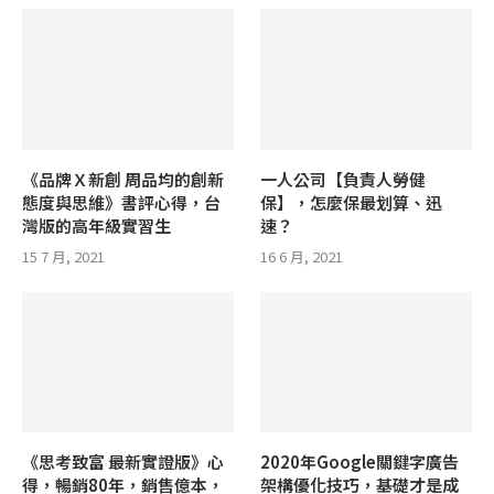
《品牌Ｘ新創 周品均的創新
一人公司【負責人勞健
態度與思維》書評心得，台
保】，怎麼保最划算、迅
灣版的高年級實習生
速？
15 7 月, 2021
16 6 月, 2021
《思考致富 最新實證版》心
2020年Google關鍵字廣告
得，暢銷80年，銷售億本，
架構優化技巧，基礎才是成